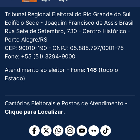
2025
SOBRATT
de
-
-
Qualidade
Prêmio
Ver
Tribunal Regional Eleitoral do Rio Grande do Sul
TSE
-
PRATA
mapa
Edifício Sede - Joaquim Francisco de Assis Brasil
Prata
do
Rua Sete de Setembro, 730 - Centro Histórico -
2024
Tribunal
Porto Alegre/RS
Regional
CEP: 90010-190 - CNPJ: 05.885.797/0001-75
Eleitoral
Fone: +55 (51) 3294-9000
do
Atendimento ao eleitor - Fone:
148
(todo o
Rio
Estado)
Grande
do
Sul
Cartórios Eleitorais e Postos de Atendimento -
Clique para Localizar
.
Facebook
Twitter
WhatsApp
Instagram
Youtube
Flickr
TikTok