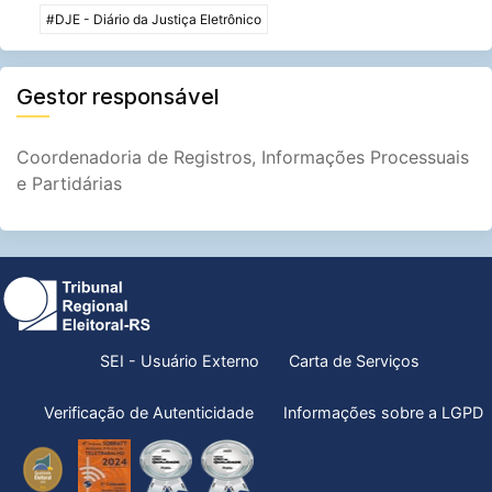
#DJE - Diário da Justiça Eletrônico
Gestor responsável
Coordenadoria de Registros, Informações Processuais
e Partidárias
SEI - Usuário Externo
Carta de Serviços
Verificação de Autenticidade
Informações sobre a LGPD
Selo
4º
Prêmio
CNJ
Ouro
Prêmio
CNJ
2023